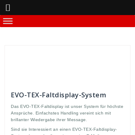
Springe
zum
Inhalt
Andreas
Faltdisplay - Systeme
10sekunden
,
Ansprüche
,
aufbauzeit
,
Aussage
,
brillianter
,
display
,
ecke
,
Faltdisplay
,
gabe
,
höchte
,
interessiert
,
massage
,
message
,
messe
,
offen
,
open
,
Stabilität
,
Systemstangen
,
TEX
,
vereint
,
Werbedisplay
,
wieder
,
wiedergabe
EVO-TEX-Faltdisplay-System
Das EVO-TEX-Faltdisplay ist unser System für höchste
Ansprüche. Einfachstes Handling vereint sich mit
brillanter Wiedergabe ihrer Message.
Sind sie Interessiert an einen EVO-TEX-Faltdisplay-