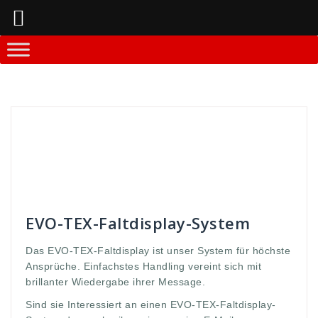
Springe
zum
Inhalt
Andreas
Faltdisplay - Systeme
10sekunden
,
Ansprüche
,
aufbauzeit
,
Aussage
,
brillianter
,
display
,
ecke
,
Faltdisplay
,
gabe
,
höchte
,
interessiert
,
massage
,
message
,
messe
,
offen
,
open
,
Stabilität
,
Systemstangen
,
TEX
,
vereint
,
Werbedisplay
,
wieder
,
wiedergabe
EVO-TEX-Faltdisplay-System
Das EVO-TEX-Faltdisplay ist unser System für höchste
Ansprüche. Einfachstes Handling vereint sich mit
brillanter Wiedergabe ihrer Message.
Sind sie Interessiert an einen EVO-TEX-Faltdisplay-