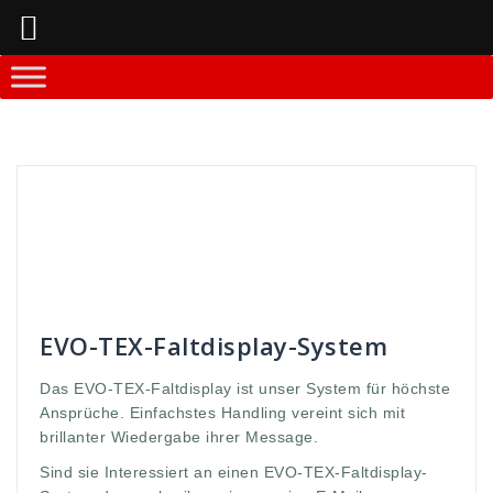
Springe
zum
Inhalt
Andreas
Faltdisplay - Systeme
10sekunden
,
Ansprüche
,
aufbauzeit
,
Aussage
,
brillianter
,
display
,
ecke
,
Faltdisplay
,
gabe
,
höchte
,
interessiert
,
massage
,
message
,
messe
,
offen
,
open
,
Stabilität
,
Systemstangen
,
TEX
,
vereint
,
Werbedisplay
,
wieder
,
wiedergabe
EVO-TEX-Faltdisplay-System
Das EVO-TEX-Faltdisplay ist unser System für höchste
Ansprüche. Einfachstes Handling vereint sich mit
brillanter Wiedergabe ihrer Message.
Sind sie Interessiert an einen EVO-TEX-Faltdisplay-