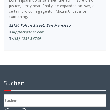
Lorem ipsum dolor sit amet, the administration of
justice, I may hear, finally, be expanded on, say, a
certain pro cu neglegentur.
Mazim.Unusual or
something.
2130 Fulton Street, San Francisco
support@test.com
+(15) 1234-56789
Suchen
Suchen
nach: