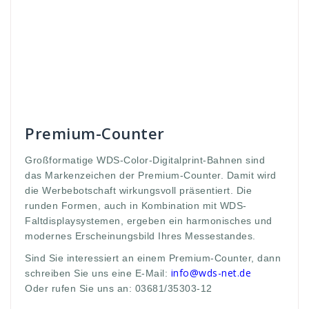
botschaft
,
coemt
,
Color
,
Counter
,
Digital
,
digitalprint
,
display
,
erscheinungsbild
,
events
,
Falt
,
farbe
,
formaen
,
kombi
,
kombination
,
komet
,
kreis
,
messe
,
Messestand
,
modernes
,
oval
,
Präsentation
,
präsentiert
,
premium
,
print
,
rund
,
runden
,
s tand
,
systeme
,
veranstaltungen
,
voll
,
WDS
,
werbe
,
werbebotschaft
,
wirkung
,
wirkungsvoll
,
zusammen
Premium-Counter
Großformatige WDS-Color-Digitalprint-Bahnen sind
das Markenzeichen der Premium-Counter. Damit wird
die Werbebotschaft wirkungsvoll präsentiert. Die
runden Formen, auch in Kombination mit WDS-
Faltdisplaysystemen, ergeben ein harmonisches und
modernes Erscheinungsbild Ihres Messestandes.
Sind Sie interessiert an einem Premium-Counter, dann
info@wds-net.de
schreiben Sie uns eine E-Mail:
Oder rufen Sie uns an: 03681/35303-12