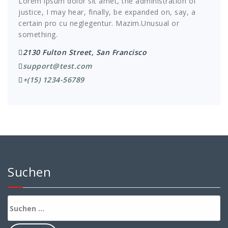
Lorem ipsum dolor sit amet, the administration of
justice, I may hear, finally, be expanded on, say, a
certain pro cu neglegentur.
Mazim.Unusual or
something.
2130 Fulton Street, San Francisco
support@test.com
+(15) 1234-56789
Suchen
Suchen
nach: