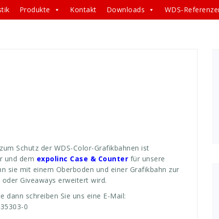
tik
Produkte
Kontakt
Downloads
WDS-Referenze
estandteil
,
böden
,
Color
,
displays
,
erfährt
,
events
,
,
Grafikbahnen
,
Grafiken
,
Hart
,
hartkartontrommel
,
karton
,
,
messe
,
messeexponate
,
ober
,
oberboden
,
,
schutz
,
transport
,
trommel
,
veranstalter
,
 zum Schutz der WDS-Color-Grafikbahnen ist
fer und dem
expolinc
Case & Counter
für unsere
enn sie mit einem Oberboden und einer Grafikbahn zur
 oder Giveaways erweitert wird.
le dann schreiben Sie uns eine E-Mail:
/35303-0