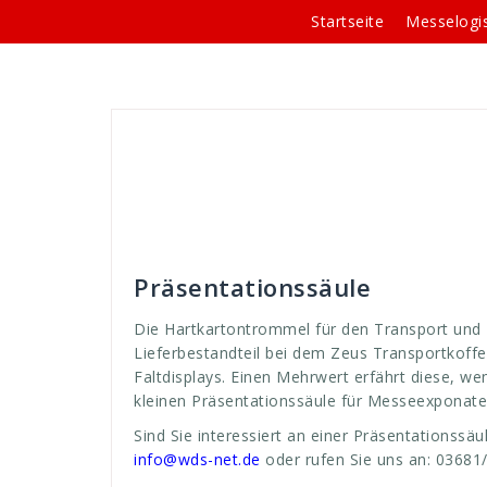
Springe
Startseite
Messelogis
zum
Inhalt
Andreas
Theken-Systeme
away
,
bahn
,
b
exponate
,
Falt
,
give
,
giveaway
,
grafik
,
grafikbahn
lieferbestandteil
,
lieferung
,
Marketing
,
mehrwert
präsentationssäule
,
prseänstationssäulen
,
säule
veranstaltungen
,
WDS
,
wenn
,
werben
,
werbung
Präsentationssäule
Die Hartkartontrommel für den Transport und
Lieferbestandteil bei dem Zeus Transportkof
Faltdisplays. Einen Mehrwert erfährt diese, w
kleinen Präsentationssäule für Messeexponate
Sind Sie interessiert an einer Präsentationssäu
info@wds-net.de
oder rufen Sie uns an: 03681